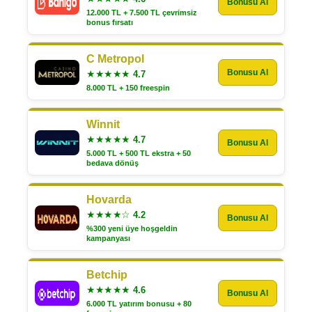
Bonusu Al
12.000 TL + 7.500 TL çevrimsiz
bonus fırsatı
C Metropol
Bonusu Al
★★★★★
4.7
8.000 TL + 150 freespin
Winnit
★★★★★
4.7
Bonusu Al
5.000 TL + 500 TL ekstra + 50
bedava dönüş
Hovarda
★★★★☆
4.2
Bonusu Al
%300 yeni üye hoşgeldin
kampanyası
Betchip
★★★★★
4.6
Bonusu Al
6.000 TL yatırım bonusu + 80