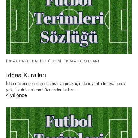
İDDAA CANLI BAHIS BÜLTENI
İDDAA KURALLARI
İddaa Kuralları
İddaa üzerinden canlı bahis oynamak için deneyimli olmaya gerek
yok. İlk defa internet üzerinden bahis…
4 yıl önce