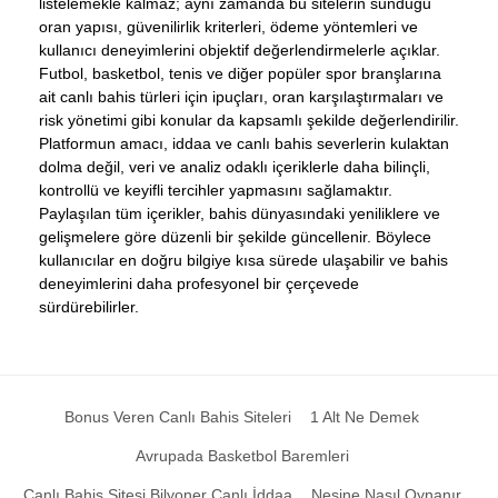
listelemekle kalmaz; aynı zamanda bu sitelerin sunduğu
oran yapısı, güvenilirlik kriterleri, ödeme yöntemleri ve
kullanıcı deneyimlerini objektif değerlendirmelerle açıklar.
Futbol, basketbol, tenis ve diğer popüler spor branşlarına
ait canlı bahis türleri için ipuçları, oran karşılaştırmaları ve
risk yönetimi gibi konular da kapsamlı şekilde değerlendirilir.
Platformun amacı, iddaa ve canlı bahis severlerin kulaktan
dolma değil, veri ve analiz odaklı içeriklerle daha bilinçli,
kontrollü ve keyifli tercihler yapmasını sağlamaktır.
Paylaşılan tüm içerikler, bahis dünyasındaki yeniliklere ve
gelişmelere göre düzenli bir şekilde güncellenir. Böylece
kullanıcılar en doğru bilgiye kısa sürede ulaşabilir ve bahis
deneyimlerini daha profesyonel bir çerçevede
sürdürebilirler.
Bonus Veren Canlı Bahis Siteleri
1 Alt Ne Demek
Avrupada Basketbol Baremleri
Canlı Bahis Sitesi Bilyoner Canlı İddaa
Nesine Nasıl Oynanır