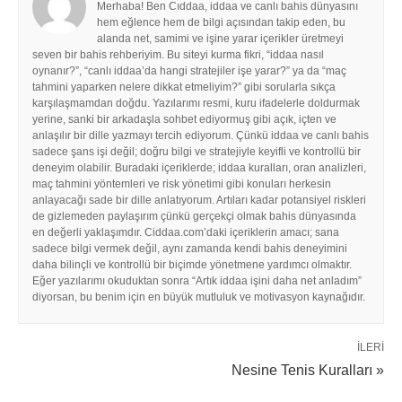
Merhaba! Ben Cıddaa, iddaa ve canlı bahis dünyasını
hem eğlence hem de bilgi açısından takip eden, bu
alanda net, samimi ve işine yarar içerikler üretmeyi
seven bir bahis rehberiyim. Bu siteyi kurma fikri, “iddaa nasıl
oynanır?”, “canlı iddaa’da hangi stratejiler işe yarar?” ya da “maç
tahmini yaparken nelere dikkat etmeliyim?” gibi sorularla sıkça
karşılaşmamdan doğdu. Yazılarımı resmi, kuru ifadelerle doldurmak
yerine, sanki bir arkadaşla sohbet ediyormuş gibi açık, içten ve
anlaşılır bir dille yazmayı tercih ediyorum. Çünkü iddaa ve canlı bahis
sadece şans işi değil; doğru bilgi ve stratejiyle keyifli ve kontrollü bir
deneyim olabilir. Buradaki içeriklerde; iddaa kuralları, oran analizleri,
maç tahmini yöntemleri ve risk yönetimi gibi konuları herkesin
anlayacağı sade bir dille anlatıyorum. Artıları kadar potansiyel riskleri
de gizlemeden paylaşırım çünkü gerçekçi olmak bahis dünyasında
en değerli yaklaşımdır. Ciddaa.com’daki içeriklerin amacı; sana
sadece bilgi vermek değil, aynı zamanda kendi bahis deneyimini
daha bilinçli ve kontrollü bir biçimde yönetmene yardımcı olmaktır.
Eğer yazılarımı okuduktan sonra “Artık iddaa işini daha net anladım”
diyorsan, bu benim için en büyük mutluluk ve motivasyon kaynağıdır.
İLERI
Nesine Tenis Kuralları »