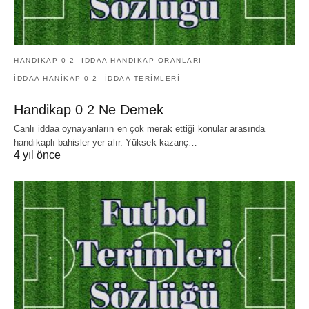
HANDIKAP 0 2
İDDAA HANDIKAP ORANLARI
İDDAA HANIKAP 0 2
İDDAA TERIMLERI
Handikap 0 2 Ne Demek
Canlı iddaa oynayanların en çok merak ettiği konular arasında
handikaplı bahisler yer alır. Yüksek kazanç…
4 yıl önce