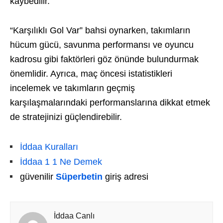
kaybedilir.
“Karşılıklı Gol Var” bahsi oynarken, takımların
hücum gücü, savunma performansı ve oyuncu
kadrosu gibi faktörleri göz önünde bulundurmak
önemlidir. Ayrıca, maç öncesi istatistikleri
incelemek ve takımların geçmiş
karşılaşmalarındaki performanslarına dikkat etmek
de stratejinizi güçlendirebilir.
İddaa Kuralları
İddaa 1 1 Ne Demek
güvenilir
Süperbetin
giriş adresi
İddaa Canlı