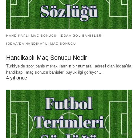
HANDIKAPLI MAÇ SONUCU
İDDAA GOL BAHISLERI
İDDAA'DA HANDIKAPLI MAÇ SONUCU
Handikaplı Maç Sonucu Nedir
Türkiye’de spor bahis meraklılarının bir numaralı adresi olan İddaa’da
handikaplı maç sonucu bahisleri büyük ilgi görüyor.…
4 yıl önce