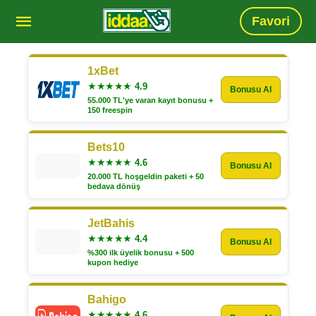
Favori
1xBet
★★★★★
4.9
Bonusu Al
55.000 TL'ye varan kayıt bonusu +
150 freespin
Bets10
★★★★★
4.6
Bonusu Al
20.000 TL hoşgeldin paketi + 50
bedava dönüş
JetBahis
★★★★★
4.4
Bonusu Al
%300 ilk üyelik bonusu + 500
kupon hediye
Bahigo
★★★★★
4.6