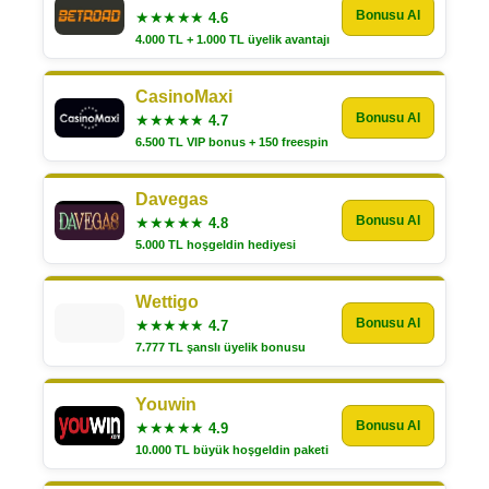
Bonusu Al
★★★★★
4.6
4.000 TL + 1.000 TL üyelik avantajı
CasinoMaxi
Bonusu Al
★★★★★
4.7
6.500 TL VIP bonus + 150 freespin
Davegas
Bonusu Al
★★★★★
4.8
5.000 TL hoşgeldin hediyesi
Wettigo
Bonusu Al
★★★★★
4.7
7.777 TL şanslı üyelik bonusu
Youwin
Bonusu Al
★★★★★
4.9
10.000 TL büyük hoşgeldin paketi