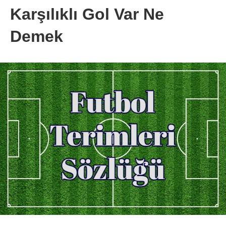
Karşılıklı Gol Var Ne
Demek