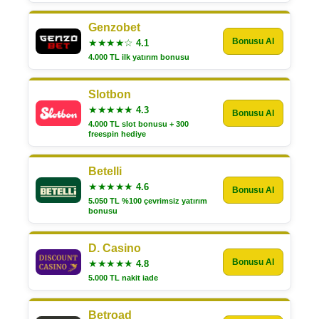
Genzobet
Bonusu Al
★★★★☆
4.1
4.000 TL ilk yatırım bonusu
Slotbon
★★★★★
4.3
Bonusu Al
4.000 TL slot bonusu + 300
freespin hediye
Betelli
★★★★★
4.6
Bonusu Al
5.050 TL %100 çevrimsiz yatırım
bonusu
D. Casino
Bonusu Al
★★★★★
4.8
5.000 TL nakit iade
Betroad