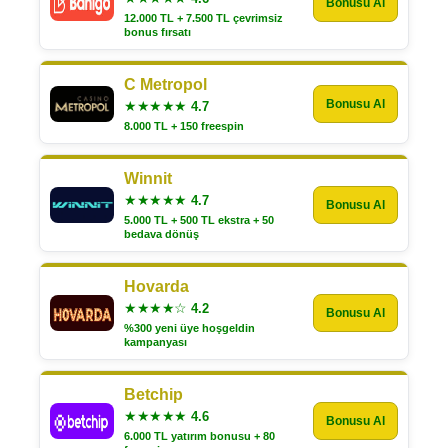
Bonusu Al
12.000 TL + 7.500 TL çevrimsiz
bonus fırsatı
C Metropol
Bonusu Al
★★★★★
4.7
8.000 TL + 150 freespin
Winnit
★★★★★
4.7
Bonusu Al
5.000 TL + 500 TL ekstra + 50
bedava dönüş
Hovarda
★★★★☆
4.2
Bonusu Al
%300 yeni üye hoşgeldin
kampanyası
Betchip
★★★★★
4.6
Bonusu Al
6.000 TL yatırım bonusu + 80