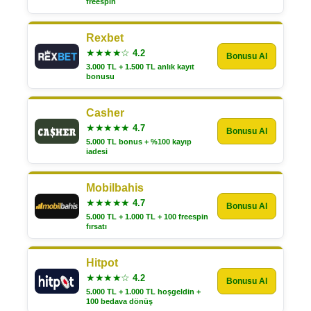
freespin
Rexbet
★★★★☆
4.2
Bonusu Al
3.000 TL + 1.500 TL anlık kayıt
bonusu
Casher
★★★★★
4.7
Bonusu Al
5.000 TL bonus + %100 kayıp
iadesi
Mobilbahis
★★★★★
4.7
Bonusu Al
5.000 TL + 1.000 TL + 100 freespin
fırsatı
Hitpot
★★★★☆
4.2
Bonusu Al
5.000 TL + 1.000 TL hoşgeldin +
100 bedava dönüş