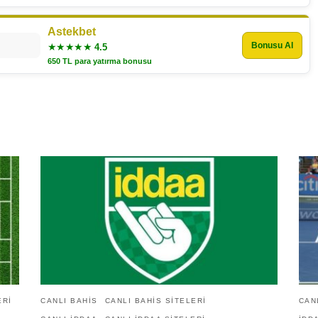
Astekbet
Bonusu Al
★★★★★
4.5
650 TL para yatırma bonusu
ERI
CANLI BAHIS
CANLI BAHIS SITELERI
CAN