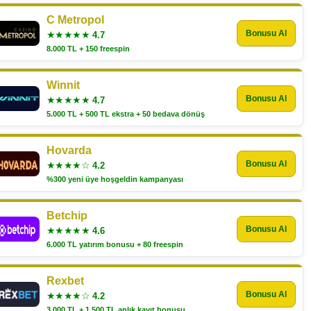
C Metropol
Bonusu Al
★★★★★
4.7
8.000 TL + 150 freespin
Winnit
Bonusu Al
★★★★★
4.7
5.000 TL + 500 TL ekstra + 50 bedava dönüş
Hovarda
Bonusu Al
★★★★☆
4.2
%300 yeni üye hoşgeldin kampanyası
Betchip
Bonusu Al
★★★★★
4.6
6.000 TL yatırım bonusu + 80 freespin
Rexbet
Bonusu Al
★★★★☆
4.2
3.000 TL + 1.500 TL anlık kayıt bonusu