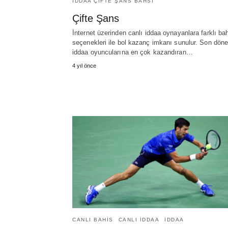
İDDAA ÇIFTE ŞANS BAHSI
Çifte Şans
İnternet üzerinden canlı iddaa oynayanlara farklı ba
seçenekleri ile bol kazanç imkanı sunulur. Son dö
iddaa oyuncularına en çok kazandıran…
4 yıl önce
CANLI BAHIS
CANLI İDDAA
İDDAA