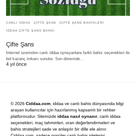
CANLI İDDAA
ÇIFTE ŞANS
ÇIFTE ŞANS BAHISLERI
İDDAA ÇIFTE ŞANS BAHSI
Çifte Şans
İnternet üzerinden canlı iddaa oynayanlara farklı bahis seçenekleri ile
bol kazanç imkanı sunulur. Son dönemde…
4 yıl önce
© 2026
Ciddaa.com
, iddaa ve canlı bahis dünyasında bilgi
arayan kullanıcılar için hazırlanmış kapsamlı bir rehber
platformudur. Sitemizde
iddaa nasıl oynanır
, canlı iddaa
seçenekleri, maç tahminleri, oran değerlendirmeleri ve
bahis stratejileri sade ve anlaşılır bir dille ele alınır.
Ciddaa.com, sadece popüler canlı bahis sitelerini