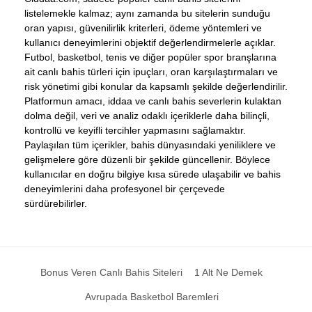
listelemekle kalmaz; aynı zamanda bu sitelerin sunduğu
oran yapısı, güvenilirlik kriterleri, ödeme yöntemleri ve
kullanıcı deneyimlerini objektif değerlendirmelerle açıklar.
Futbol, basketbol, tenis ve diğer popüler spor branşlarına
ait canlı bahis türleri için ipuçları, oran karşılaştırmaları ve
risk yönetimi gibi konular da kapsamlı şekilde değerlendirilir.
Platformun amacı, iddaa ve canlı bahis severlerin kulaktan
dolma değil, veri ve analiz odaklı içeriklerle daha bilinçli,
kontrollü ve keyifli tercihler yapmasını sağlamaktır.
Paylaşılan tüm içerikler, bahis dünyasındaki yeniliklere ve
gelişmelere göre düzenli bir şekilde güncellenir. Böylece
kullanıcılar en doğru bilgiye kısa sürede ulaşabilir ve bahis
deneyimlerini daha profesyonel bir çerçevede
sürdürebilirler.
Bonus Veren Canlı Bahis Siteleri
1 Alt Ne Demek
Avrupada Basketbol Baremleri