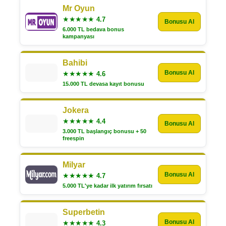
Mr Oyun
★★★★★
4.7
Bonusu Al
6.000 TL bedava bonus
kampanyası
Bahibi
Bonusu Al
★★★★★
4.6
15.000 TL devasa kayıt bonusu
Jokera
★★★★★
4.4
Bonusu Al
3.000 TL başlangıç bonusu + 50
freespin
Milyar
Bonusu Al
★★★★★
4.7
5.000 TL'ye kadar ilk yatırım fırsatı
Superbetin
Bonusu Al
★★★★★
4.3