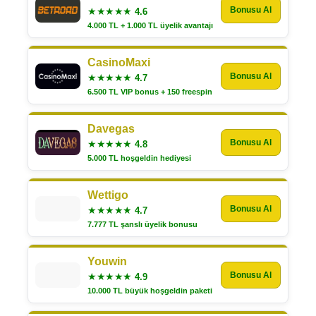
Bonusu Al
★★★★★
4.6
4.000 TL + 1.000 TL üyelik avantajı
CasinoMaxi
Bonusu Al
★★★★★
4.7
6.500 TL VIP bonus + 150 freespin
Davegas
Bonusu Al
★★★★★
4.8
5.000 TL hoşgeldin hediyesi
Wettigo
Bonusu Al
★★★★★
4.7
7.777 TL şanslı üyelik bonusu
Youwin
Bonusu Al
★★★★★
4.9
10.000 TL büyük hoşgeldin paketi