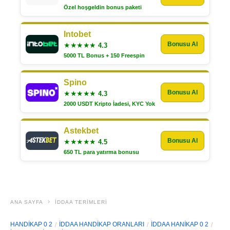
Özel hoşgeldin bonus paketi
Intobet
Bonusu Al
★★★★★
4.3
5000 TL Bonus + 150 Freespin
Spino
Bonusu Al
★★★★★
4.3
2000 USDT Kripto İadesi, KYC Yok
Astekbet
Bonusu Al
★★★★★
4.5
650 TL para yatırma bonusu
ANA SAYFA
İDDAA TERIMLERI
HANDIKAP 0 2
İDDAA HANDIKAP ORANLARI
İDDAA HANIKAP 0 2