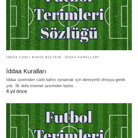
İDDAA CANLI BAHIS BÜLTENI
İDDAA KURALLARI
İddaa Kuralları
İddaa üzerinden canlı bahis oynamak için deneyimli olmaya gerek
yok. İlk defa internet üzerinden bahis…
4 yıl önce