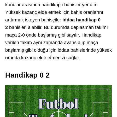
konular arasında handikaplı bahisler yer alır.
Yüksek kazanç elde etmek için bahis oranlarını
arttırmak isteyen bahisçiler
iddaa handikap 0
2
bahisleri alabilir. Bu durumda deplasman takımı
maça 2-0 önde başlamış gibi sayılır. Handikap
verilen takım aynı zamanda avans alıp maça
başlamış gibi olduğu için iddaa bahislerinde yüksek
oranda kazanç elde etmenizi sağlar.
Handikap 0 2