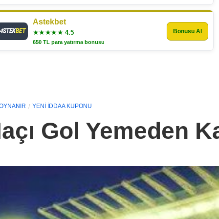
Astekbet
Bonusu Al
★★★★★
4.5
650 TL para yatırma bonusu
 OYNANIR
YENI İDDAA KUPONU
açı Gol Yemeden Ka