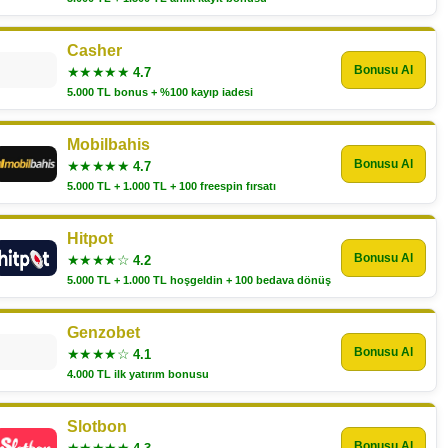
Casher
Bonusu Al
★★★★★
4.7
5.000 TL bonus + %100 kayıp iadesi
Mobilbahis
Bonusu Al
★★★★★
4.7
5.000 TL + 1.000 TL + 100 freespin fırsatı
Hitpot
Bonusu Al
★★★★☆
4.2
5.000 TL + 1.000 TL hoşgeldin + 100 bedava dönüş
Genzobet
Bonusu Al
★★★★☆
4.1
4.000 TL ilk yatırım bonusu
Slotbon
Bonusu Al