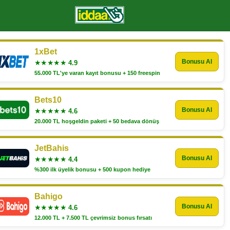
1xBet
Bonusu Al
★★★★★
4.9
55.000 TL'ye varan kayıt bonusu + 150 freespin
Bets10
Bonusu Al
★★★★★
4.6
20.000 TL hoşgeldin paketi + 50 bedava dönüş
JetBahis
Bonusu Al
★★★★★
4.4
%300 ilk üyelik bonusu + 500 kupon hediye
Bahigo
Bonusu Al
★★★★★
4.6
12.000 TL + 7.500 TL çevrimsiz bonus fırsatı