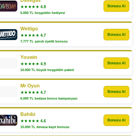
Davegas
Bonusu Al
★★★★★
4.8
5.000 TL hoşgeldin hediyesi
Wettigo
Bonusu Al
★★★★★
4.7
7.777 TL şanslı üyelik bonusu
Youwin
Bonusu Al
★★★★★
4.9
10.000 TL büyük hoşgeldin paketi
Mr Oyun
Bonusu Al
★★★★★
4.7
6.000 TL bedava bonus kampanyası
Bahibi
Bonusu Al
★★★★★
4.6
15.000 TL devasa kayıt bonusu