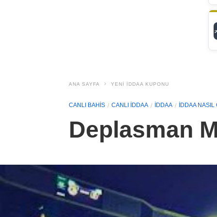
ANA SAYFA
YENI İDDAA KUPONU
CANLI BAHIS
CANLI İDDAA
İDDAA
İDDAA NASIL
Deplasman M