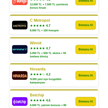
Bonusu Al
12.000 TL + 7.500 TL çevrimsiz
bonus fırsatı
C Metropol
Bonusu Al
★★★★★
4.7
8.000 TL + 150 freespin
Winnit
★★★★★
4.7
Bonusu Al
5.000 TL + 500 TL ekstra + 50
bedava dönüş
Hovarda
★★★★☆
4.2
Bonusu Al
%300 yeni üye hoşgeldin
kampanyası
Betchip
★★★★★
4.6
Bonusu Al
6.000 TL yatırım bonusu + 80