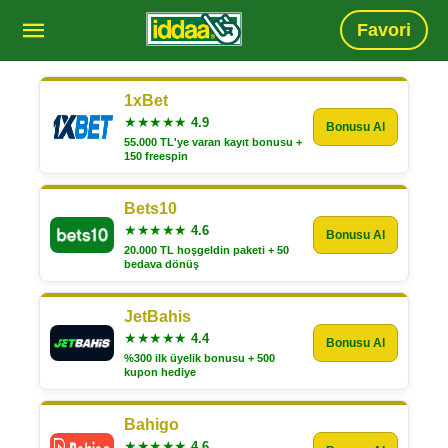
Favori
1xBet
★★★★★
4.9
Bonusu Al
55.000 TL'ye varan kayıt bonusu +
150 freespin
Bets10
★★★★★
4.6
Bonusu Al
20.000 TL hoşgeldin paketi + 50
bedava dönüş
JetBahis
★★★★★
4.4
Bonusu Al
%300 ilk üyelik bonusu + 500
kupon hediye
Bahigo
★★★★★
4.6