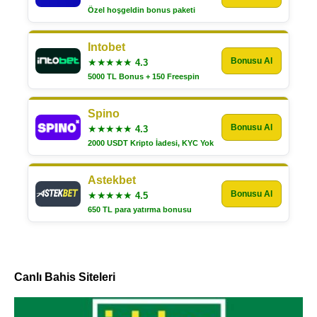
Özel hoşgeldin bonus paketi
Intobet
Bonusu Al
★★★★★
4.3
5000 TL Bonus + 150 Freespin
Spino
Bonusu Al
★★★★★
4.3
2000 USDT Kripto İadesi, KYC Yok
Astekbet
Bonusu Al
★★★★★
4.5
650 TL para yatırma bonusu
Canlı Bahis Siteleri