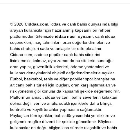
© 2026
Ciddaa.com
, iddaa ve canlı bahis dünyasında bilgi
arayan kullanıcılar için hazırlanmış kapsamlı bir rehber
platformudur. Sitemizde
iddaa nasıl oynanır
, canlı iddaa
seçenekleri, maç tahminleri, oran değerlendirmeleri ve
bahis stratejileri sade ve anlaşılır bir dille ele alınır.
Ciddaa.com, sadece popüler canlı bahis sitelerini
listelemekle kalmaz; aynı zamanda bu sitelerin sunduğu
oran yapısı, güvenilirlik kriterleri, ödeme yöntemleri ve
kullanıcı deneyimlerini objektif değerlendirmelerle açıklar.
Futbol, basketbol, tenis ve diğer popüler spor branşlarına
ait canlı bahis türleri için ipuçları, oran karşılaştırmaları ve
risk yönetimi gibi konular da kapsamlı şekilde değerlendirilir.
Platformun amacı, iddaa ve canlı bahis severlerin kulaktan
dolma değil, veri ve analiz odaklı içeriklerle daha bilinçli,
kontrollü ve keyifli tercihler yapmasını sağlamaktır.
Paylaşılan tüm içerikler, bahis dünyasındaki yeniliklere ve
gelişmelere göre düzenli bir şekilde güncellenir. Böylece
kullanıcılar en doğru bilgiye kısa sürede ulaşabilir ve bahis