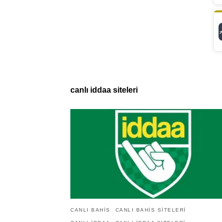
canlı iddaa siteleri
CANLI BAHIS
CANLI BAHIS SITELERI