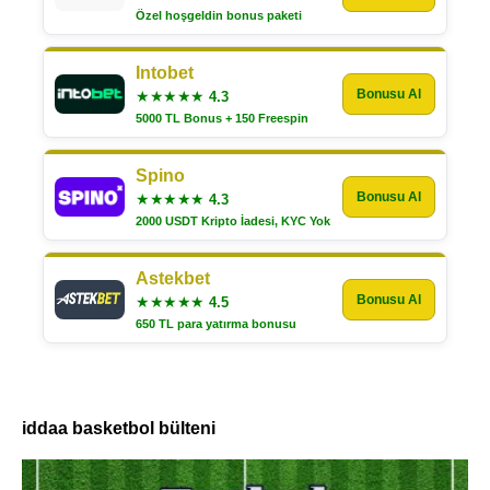
Özel hoşgeldin bonus paketi
Intobet
Bonusu Al
★★★★★
4.3
5000 TL Bonus + 150 Freespin
Spino
Bonusu Al
★★★★★
4.3
2000 USDT Kripto İadesi, KYC Yok
Astekbet
Bonusu Al
★★★★★
4.5
650 TL para yatırma bonusu
iddaa basketbol bülteni