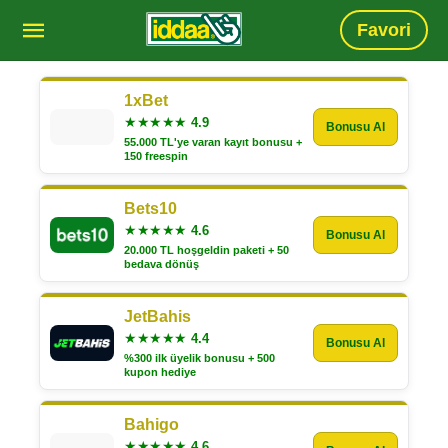
Favori
1xBet
★★★★★
4.9
Bonusu Al
55.000 TL'ye varan kayıt bonusu +
150 freespin
Bets10
★★★★★
4.6
Bonusu Al
20.000 TL hoşgeldin paketi + 50
bedava dönüş
JetBahis
★★★★★
4.4
Bonusu Al
%300 ilk üyelik bonusu + 500
kupon hediye
Bahigo
★★★★★
4.6