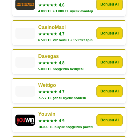
Bonusu Al
★★★★★
4.6
4.000 TL + 1.000 TL üyelik avantajı
CasinoMaxi
Bonusu Al
★★★★★
4.7
6.500 TL VIP bonus + 150 freespin
Davegas
Bonusu Al
★★★★★
4.8
5.000 TL hoşgeldin hediyesi
Wettigo
Bonusu Al
★★★★★
4.7
7.777 TL şanslı üyelik bonusu
Youwin
Bonusu Al
★★★★★
4.9
10.000 TL büyük hoşgeldin paketi