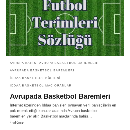
AVRUPA BAHIS
AVRUPA BASKETBOL BAREMLERI
AVRUPADA BASKETBOL BAREMLERI
IDDAA BASKETBOL BÜLTENI
IDDAA BASKETBOL MAÇ ORANLARI
Avrupada Basketbol Baremleri
İnternet üzerinden İddaa bahisleri oynayan yerli bahisçilerin en
çok merak ettiği konular arasında Avrupa basketbol
baremleri yer alır. Basketbol maçlarında bahis…
4 yıl önce