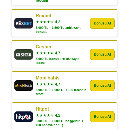
freespin
Rexbet
★★★★☆
4.2
Bonusu Al
3.000 TL + 1.500 TL anlık kayıt
bonusu
Casher
★★★★★
4.7
Bonusu Al
5.000 TL bonus + %100 kayıp
iadesi
Mobilbahis
★★★★★
4.7
Bonusu Al
5.000 TL + 1.000 TL + 100 freespin
fırsatı
Hitpot
★★★★☆
4.2
Bonusu Al
5.000 TL + 1.000 TL hoşgeldin +
100 bedava dönüş