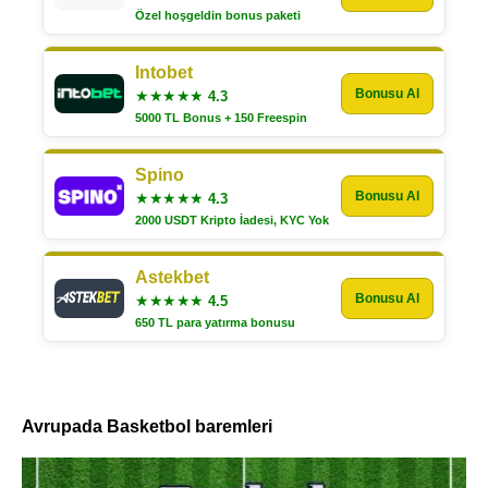
Özel hoşgeldin bonus paketi
Intobet
Bonusu Al
★★★★★
4.3
5000 TL Bonus + 150 Freespin
Spino
Bonusu Al
★★★★★
4.3
2000 USDT Kripto İadesi, KYC Yok
Astekbet
Bonusu Al
★★★★★
4.5
650 TL para yatırma bonusu
Avrupada Basketbol baremleri