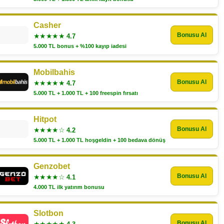
Casher
Bonusu Al
★★★★★
4.7
5.000 TL bonus + %100 kayıp iadesi
Mobilbahis
Bonusu Al
★★★★★
4.7
5.000 TL + 1.000 TL + 100 freespin fırsatı
Hitpot
Bonusu Al
★★★★☆
4.2
5.000 TL + 1.000 TL hoşgeldin + 100 bedava dönüş
Genzobet
Bonusu Al
★★★★☆
4.1
4.000 TL ilk yatırım bonusu
Slotbon
Bonusu Al