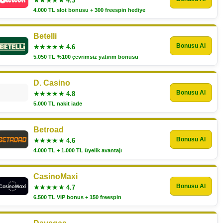
★★★★★
4.3
4.000 TL slot bonusu + 300 freespin hediye
Betelli
Bonusu Al
★★★★★
4.6
5.050 TL %100 çevrimsiz yatırım bonusu
D. Casino
Bonusu Al
★★★★★
4.8
5.000 TL nakit iade
Betroad
Bonusu Al
★★★★★
4.6
4.000 TL + 1.000 TL üyelik avantajı
CasinoMaxi
Bonusu Al
★★★★★
4.7
6.500 TL VIP bonus + 150 freespin