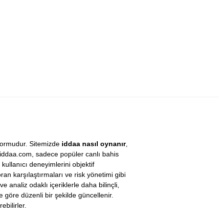
atformudur. Sitemizde
iddaa nasıl oynanır
,
. Ciddaa.com, sadece popüler canlı bahis
kullanıcı deneyimlerini objektif
oran karşılaştırmaları ve risk yönetimi gibi
 analiz odaklı içeriklerle daha bilinçli,
e göre düzenli bir şekilde güncellenir.
bilirler.