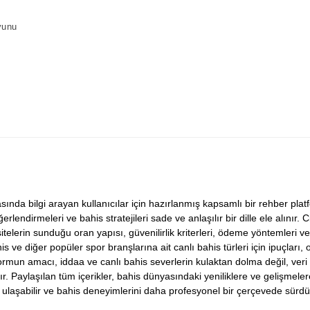
oyunu
sında bilgi arayan kullanıcılar için hazırlanmış kapsamlı bir rehber pl
rlendirmeleri ve bahis stratejileri sade ve anlaşılır bir dille ele alınır
telerin sunduğu oran yapısı, güvenilirlik kriterleri, ödeme yöntemleri ve 
s ve diğer popüler spor branşlarına ait canlı bahis türleri için ipuçları, 
ormun amacı, iddaa ve canlı bahis severlerin kulaktan dolma değil, veri ve
ır. Paylaşılan tüm içerikler, bahis dünyasındaki yeniliklere ve gelişmeler
 ulaşabilir ve bahis deneyimlerini daha profesyonel bir çerçevede sürdüre