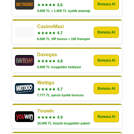
Bonusu Al
★★★★★
4.6
4.000 TL + 1.000 TL üyelik avantajı
CasinoMaxi
Bonusu Al
★★★★★
4.7
6.500 TL VIP bonus + 150 freespin
Davegas
Bonusu Al
★★★★★
4.8
5.000 TL hoşgeldin hediyesi
Wettigo
Bonusu Al
★★★★★
4.7
7.777 TL şanslı üyelik bonusu
Youwin
Bonusu Al
★★★★★
4.9
10.000 TL büyük hoşgeldin paketi