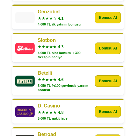
Genzobet
Bonusu Al
★★★★☆
4.1
4.000 TL ilk yatırım bonusu
Slotbon
★★★★★
4.3
Bonusu Al
4.000 TL slot bonusu + 300
freespin hediye
Betelli
★★★★★
4.6
Bonusu Al
5.050 TL %100 çevrimsiz yatırım
bonusu
D. Casino
Bonusu Al
★★★★★
4.8
5.000 TL nakit iade
Betroad